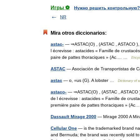
Игры ⚽
Нужно решить контрольную?
NR
Mira otros diccionarios:
astac-
— ⇒ASTAC(O) , (ASTAC , ASTACO ), élé
l écrevisse : astacides « Famille de crustac
paire de pattes thoraciques » (Ac.… …
Encyc
ASTAC
— Asociación de Transportistas de Ca
astac
— o, =us (G). A lobster …
Dictionary of 
astaco-
— ⇒ASTAC(O) , (ASTAC , ASTACO ), é
de l écrevisse : astacides « Famille de crus
première paire de pattes thoraciques » (A
Dassault Mirage 2000
— Mirage 2000 A Mira
Cellular One
— is the trademarked brand name
and Bermuda; the brand was recently sold to T