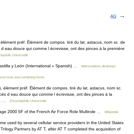
AG
ment préf. Élément de compos. tiré du lat. astacus, nom sc. de
és d eau douce qui comme l écrevisse, ont des pinces à la première
lopédie Universelle
stilla y León (International » Spanish) …
Abbreviations dictionary
word roots and combining forms
lément préf. Élément de compos. tiré du lat. astacus, nom sc.
tacés d eau douce qui comme l écrevisse, ont des pinces à la
c.… …
Encyclopédie Universelle
ge 2000 5F of the French Air Force Role Multirole …
Wikipedia
 used by several cellular service providers in the United States
rilogy Partners by AT T, after AT T completed the acquisition of