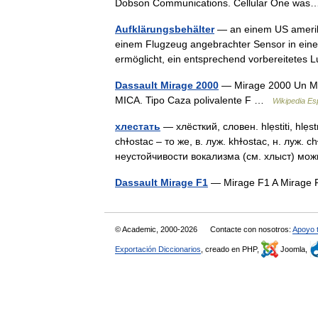
Dobson Communications. Cellular One w
Aufklärungsbehälter
— an einem US amerikan
einem Flugzeug angebrachter Sensor in ein
ermöglicht, ein entsprechend vorbereitetes
Dassault Mirage 2000
— Mirage 2000 Un Mir
MICA. Tipo Caza polivalente F …
Wikipedia Es
хлестать
— хлёсткий, словен. hlẹstiti, hlẹs
chɫostac – то же, в. луж. khɫostac, н. луж. c
неустойчивости вокализма (см. хлыст) 
Dassault Mirage F1
— Mirage F1 A Mirage F
© Academic, 2000-2026
Contacte con nosotros:
Apoyo 
Exportación Diccionarios
, creado en PHP,
Joomla,