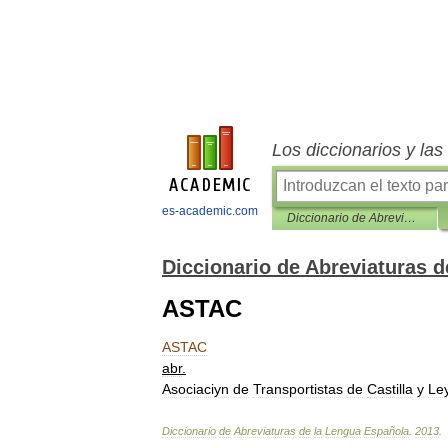
Los diccionarios y la
es-academic.com
Diccionario de Abreviaturas de la Lengua Española
Diccionario de Abreviaturas 
ASTAC
ASTAC
abr
.
Asociaciуn
de
Transportistas
de
Castilla
y
Le
Diccionario
de
Abreviaturas
de
la
Lengua
Española
.
2013
.