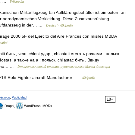
as… …
Wikipedia
ischen Militärflugzeug Ein Aufklärungsbehälter ist ein extern an
er aerodynamischen Verkleidung. Diese Zusatzausrüstung
 Luftfahrzeug in der… …
Deutsch Wikipedia
age 2000 5F del Ejército del Aire Francés con misiles MBDA
pañol
tniti бить , чеш. chlost удар , chlostati стегать розгами , польск.
hɫostas, а также на а : польск. chɫastac бить . Ввиду
можно… …
Этимологический словарь русского языка Макса Фасмера
1B Role Fighter aircraft Manufacturer …
Wikipedia
técnico
,
Publicidad
18+
Drupal,
WordPress, MODx.